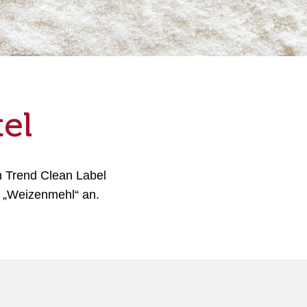
el
n Trend Clean Label
e „Weizenmehl“ an.