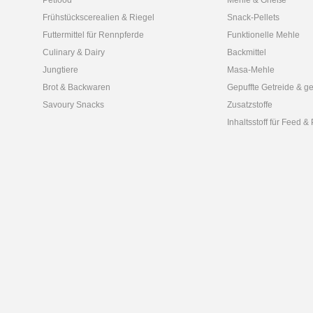
Petfood
Mehle & Grieße
Frühstückscerealien & Riegel
Snack-Pellets
Futtermittel für Rennpferde
Funktionelle Mehle
Culinary & Dairy
Backmittel
Jungtiere
Masa-Mehle
Brot & Backwaren
Gepuffte Getreide & ge
Savoury Snacks
Zusatzstoffe
Inhaltsstoff für Feed &