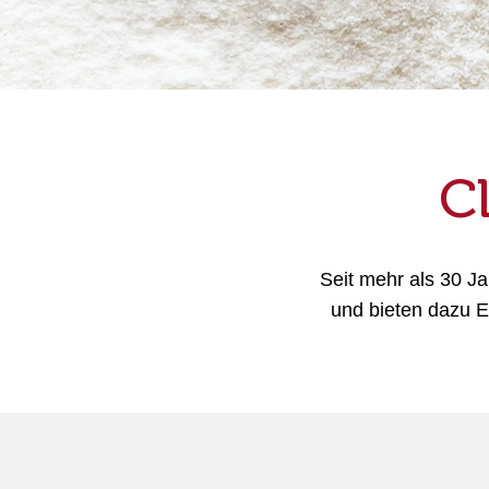
Zutaten für die Brotherstellung
Gepuffte Körner und geröstete
Zutaten
C
Produkte für die Pet Food Herstellung
Seit mehr als 30 J
und bieten dazu E