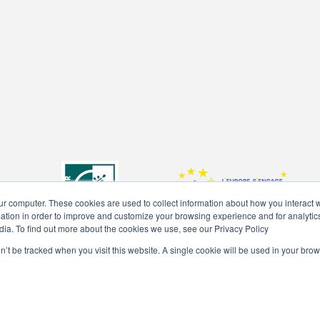
ur computer. These cookies are used to collect information about how you interact w
tion in order to improve and customize your browsing experience and for analytics
dia. To find out more about the cookies we use, see our Privacy Policy
on’t be tracked when you visit this website. A single cookie will be used in your b
2020 -
Limagrain - Ingrédients
/ Alle Rechte vorbehalten