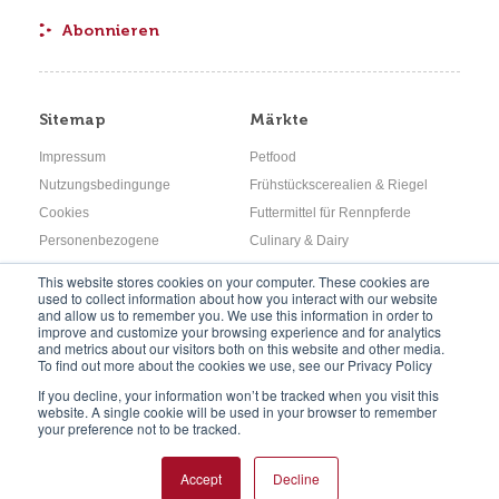
Sitemap
Märkte
Impressum
Petfood
Nutzungsbedingunge
Frühstückscerealien & Riegel
Cookies
Futtermittel für Rennpferde
Personenbezogene
Culinary & Dairy
Daten Sitemap
Jungtiere
This website stores cookies on your computer. These cookies are
used to collect information about how you interact with our website
Hinweisgebersystem
Brot & Backwaren
and allow us to remember you. We use this information in order to
Kontakt
Savoury Snacks
improve and customize your browsing experience and for analytics
and metrics about our visitors both on this website and other media.
To find out more about the cookies we use, see our Privacy Policy
If you decline, your information won’t be tracked when you visit this
website. A single cookie will be used in your browser to remember
Folgen Sie
your preference not to be tracked.
Accept
Decline