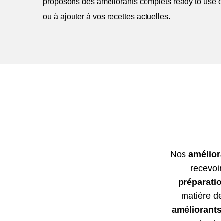
proposons des améliorants complets ready to use o
ou à ajouter à vos recettes actuelles.
Nos
amélior
recevoir
préparati
matière de
améliorants