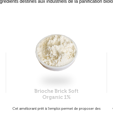
grédients destinés aux industriels de la panification biol
Brioche Brick Soft
Organic 1%
Cet améliorant prêt à l’emploi permet de proposer des