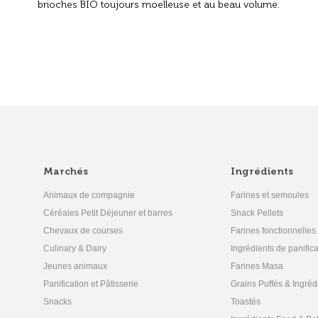
brioches BIO toujours moelleuse et au beau volume.
Marchés
Ingrédients
Animaux de compagnie
Farines et semoules
Céréales Petit Déjeuner et barres
Snack Pellets
Chevaux de courses
Farines fonctionnelles
Culinary & Dairy
Ingrédients de panifica
Jeunes animaux
Farines Masa
Panification et Pâtisserie
Grains Puffés & Ingréd
Snacks
Toastés