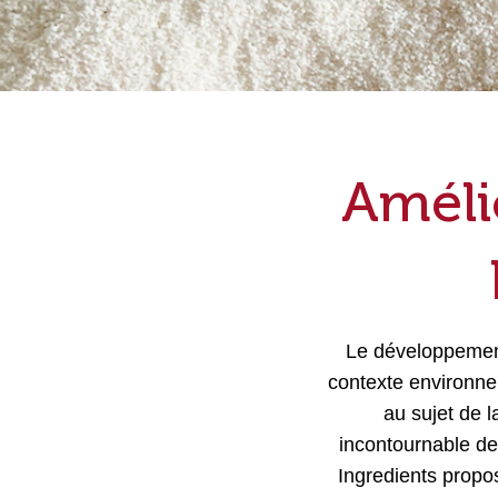
Farines & Semoules
Ingrédients de panification
Amélio
Grains soufflés & Ingrédients toastés
Ingrédients Feed & Petfood
Le développement 
contexte environnem
au sujet de l
incontournable de
Ingredients prop