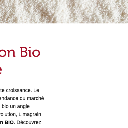
ion Bio
e
rte croissance. Le
a tendance du marché
u bio un angle
olution, Limagrain
in
BIO
. Découvrez