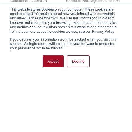
Conditions d’utilisation
Céréales Petit Déjeuner et barres
Cookies
Chevaux de courses
This website stores cookies on your computer. These cookies are
used to collect information about how you interact with our website
Données personnelles
Culinary & Dairy
and allow us to remember you. We use this information in order to
improve and customize your browsing experience and for analytics
Plan du site
Jeunes animaux
and metrics about our visitors both on this website and other media.
Dispositif d'alerte
Panification et Pâtisserie
To find out more about the cookies we use, see our Privacy Policy
Contact
Snacks
If you decline, your information won’t be tracked when you visit this
website. A single cookie will be used in your browser to remember
your preference not to be tracked.
Accept
Decline
Follow us