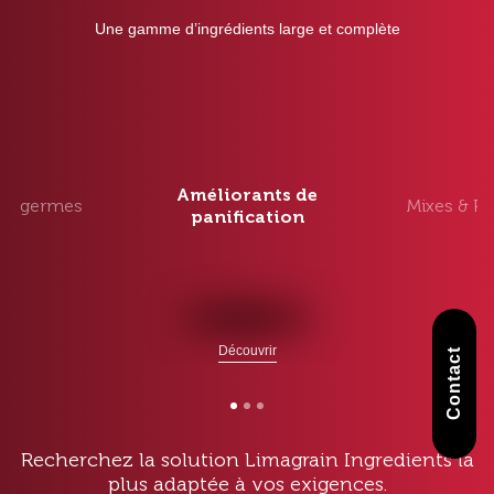
Une gamme d’ingrédients large et complète
Améliorants de
s &
germes
Mixes &
Pr
panification
Découvrir
Contact
Recherchez la solution Limagrain Ingredients la
plus adaptée à vos exigences.