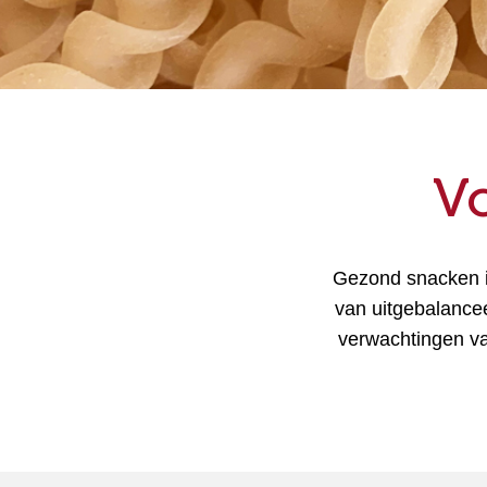
Ingrediënten voor het maken van
brood
Gepofte granen & geroosterde
ingrediënten
V
Ingrediënten huisdierenvoeding
Gezond snacken i
van uitgebalance
verwachtingen va