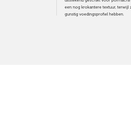
uitstekend geschikt voor pofmachi
een nog krokantere textuur, terwij
gunstig voedingsprofiel hebben.