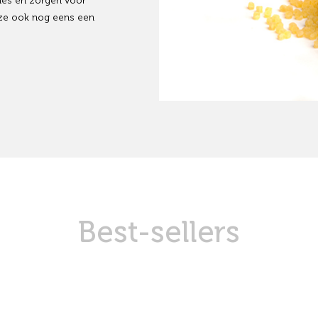
nes en zorgen voor
l ze ook nog eens een
Best-sellers