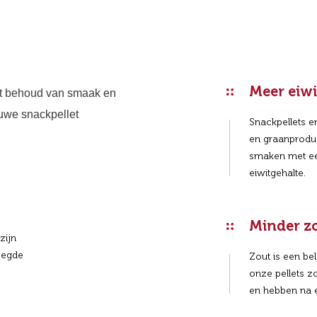
Meer eiwi
t behoud van smaak en
euwe snackpellet
Snackpellets e
en graanproduc
smaken met een
eiwitgehalte.
Minder z
zijn
oegde
Zout is een be
onze pellets z
en hebben na e