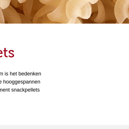
ts
m is het bedenken
eze hooggespannen
ment snackpellets