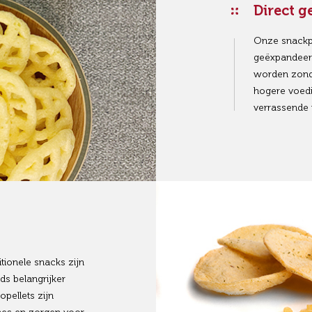
Direct g
Onze snackpe
geëxpandeer
worden zonde
hogere voed
verrassende 
itionele snacks zijn
ds belangrijker
pellets zijn