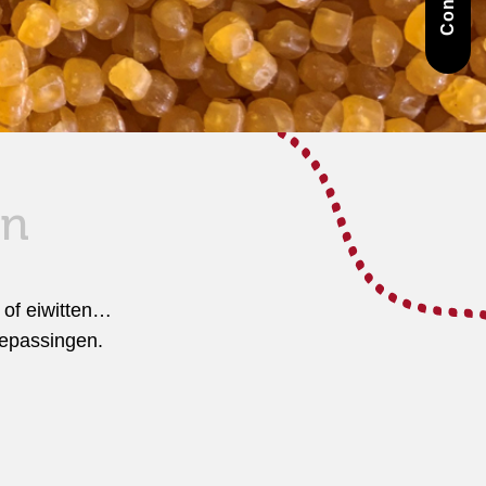
Contact
en
 of eiwitten…
oepassingen.