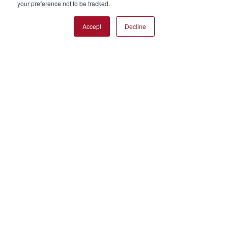
your preference not to be tracked.
Accept
Decline
Uw oplossing
U wilt een nieuw product ontwikkelen?
Of u nu op zoek bent naar Clean Label-textuur,
voedingsalternatieven of gewoon nieuwe recepten, we helpen je
graag!
Contact opnemen met onze R&D-afdeling