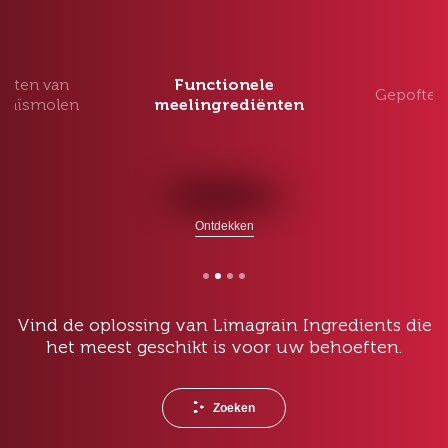
ucten van
Functionele
Gepofte 
maïsmolen
meelingrediënten
Ontdekken
Vind de oplossing van Limagrain Ingredients die
het meest geschikt is voor uw behoeften.
Zoeken