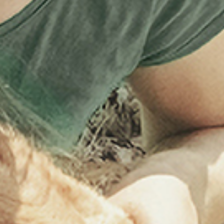
Gepofte granen & geroosterde
ingrediënten
Ingrediënten huisdierenvoeding