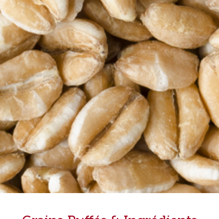
Ingrédients de panification
Grains soufflés & Ingrédients toastés
Ingrédients Feed & Petfood