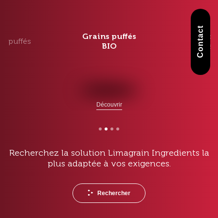
Contact
Grains
puffés
Ingrédi
ns
puffés
BIO
toast
Découvrir
Recherchez la solution Limagrain Ingredients la
plus adaptée à vos exigences.
Rechercher