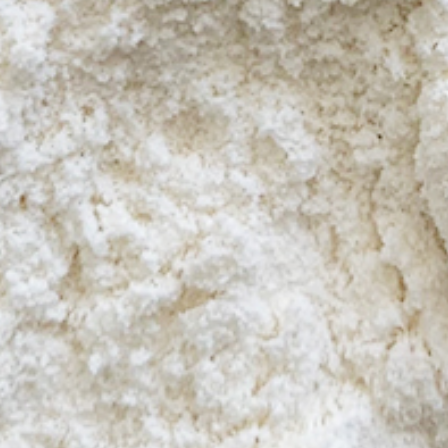
Ingrédients de panification
Grains soufflés & Ingrédients toastés
Ingrédients Feed & Petfood