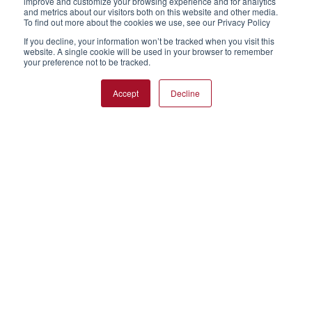
improve and customize your browsing experience and for analytics
Mentions légales
Animaux de compagnie
and metrics about our visitors both on this website and other media.
Conditions d’utilisation
Céréales Petit Déjeuner et barres
To find out more about the cookies we use, see our Privacy Policy
Cookies
Chevaux de courses
If you decline, your information won’t be tracked when you visit this
website. A single cookie will be used in your browser to remember
Données personnelles
Culinary & Dairy
your preference not to be tracked.
Plan du site
Jeunes animaux
Dispositif d'alerte
Panification et Pâtisserie
Accept
Decline
Contact
Snacks
Follow us