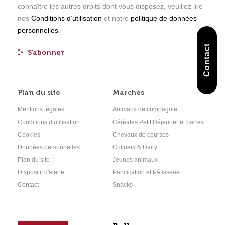
connaître les autres droits dont vous disposez, veuillez lire
nos
Conditions d’utilisation
et notre
politique de données
personnelles
.
Contact
Plan du site
Marchés
Mentions légales
Animaux de compagnie
Conditions d’utilisation
Céréales Petit Déjeuner et barres
Cookies
Chevaux de courses
Données personnelles
Culinary & Dairy
Plan du site
Jeunes animaux
Dispositif d'alerte
Panification et Pâtisserie
Contact
Snacks